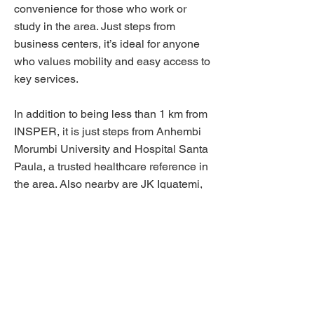
convenience for those who work or
study in the area. Just steps from
business centers, it’s ideal for anyone
who values mobility and easy access to
key services.
In addition to being less than 1 km from
INSPER, it is just steps from Anhembi
Morumbi University and Hospital Santa
Paula, a trusted healthcare reference in
the area. Also nearby are JK Iguatemi,
Shopping Vila Olímpia, and Parque do
Povo, combining leisure, shopping, and
green spaces in one of São Paulo’s
most desirable locations.
Rua Alvorada, 152
Previous
Next