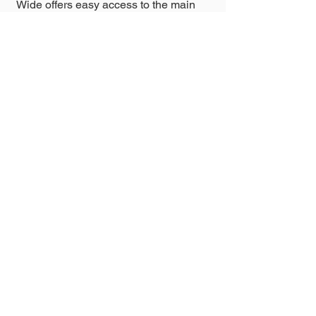
Wide offers easy access to the main
streets and avenues of Campinas.
It is close to renowned restaurants and
bars, as well as pharmacies, markets,
beauty salons, wine shops, pet stores,
and a wide range of local commerce
that supports everyday convenience.
Living in Cambuí means embracing a
dynamic lifestyle that blends urban
charm with the neighborhood’s
residential atmosphere.
COMPARTILHE