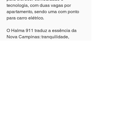
tecnologia, com duas vagas por
apartamento, sendo uma com ponto
para carro elétrico.
O Halma 911 traduz a essência da
Nova Campinas: tranquilidade,
elegância e um cenário perfeito para
viver bons momentos.
⸻
🇺🇸 About Halma 911
Located in Nova Campinas, one of the
city’s most charming neighborhoods,
Halma 911 is a high-standard
condominium in a single tower with
only 44 units, combining exclusivity
and comfort.
With architecture signed by O.S.