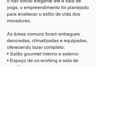
o hall social elegante até a sala de
yoga, o empreendimento foi planejado
para enaltecer o estilo de vida dos
moradores.
As áreas comuns foram entregues
decoradas, climatizadas e equipadas,
oferecendo lazer completo:
• Salão gourmet interno e externo
• Espaço de co-working e sala de
reunião
• Academia e sala de yoga
• Piscina climatizada com raia de 25
metros
• Praça do fogo e horta
• Brinquedoteca e playground
• Pet place
• Lavabos de uso comum
cuidadosamente finalizados
Além disso, a garagem foi projetada