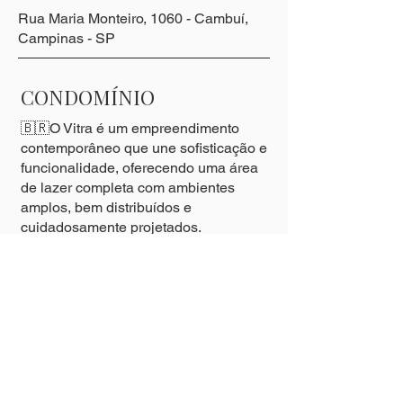
Rua Maria Monteiro, 1060 - Cambuí,
Campinas - SP
CONDOMÍNIO
🇧🇷O Vitra é um empreendimento
contemporâneo que une sofisticação e
funcionalidade, oferecendo uma área
de lazer completa com ambientes
amplos, bem distribuídos e
cuidadosamente projetados.
Lazer e facilidades:
• Salão de festas
• Academia
• Brinquedoteca
• Salão de jogos
• Casa de campo com espaço gourmet
e piscina privativa