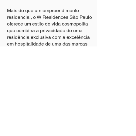
Mais do que um empreendimento
residencial, o W Residences São Paulo
oferece um estilo de vida cosmopolita
que combina a privacidade de uma
residência exclusiva com a excelência
em hospitalidade de uma das marcas
mais reconhecidas do mundo.
🇺🇸 W Residences São Paulo
redefines residential living by bringing
together private residences, a luxury
hotel, dining experiences, and a
convention center within a single
destination.
Located in Vila Olímpia, one of São
Paulo’s most dynamic and desirable
neighborhoods, the development is
close to Faria Lima Avenue, Juscelino